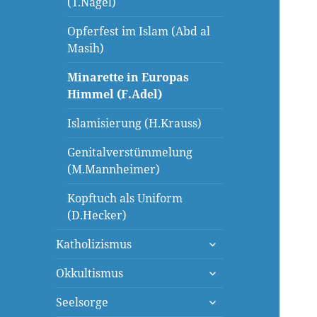
(T.Nagel)
Opferfest im Islam (Abd al
Masih)
Minarette in Europas
Himmel (F.Adel)
Islamisierung (H.Krauss)
Genitalverstümmelung
(M.Mannheimer)
Kopftuch als Uniform
(D.Hecker)
untermenü
Katholizismus
öffnen
untermenü
Okkultismus
öffnen
untermenü
Seelsorge
öffnen