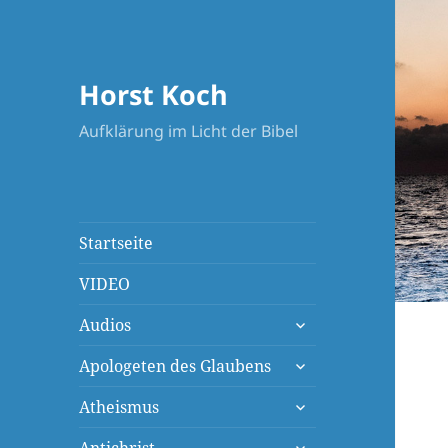
Horst Koch
Aufklärung im Licht der Bibel
Startseite
VIDEO
untermenü
Audios
öffnen
untermenü
Apologeten des Glaubens
öffnen
untermenü
Atheismus
öffnen
untermenü