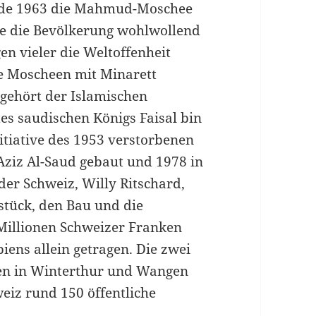
rde 1963 die Mahmud-Moschee
te die Bevölkerung wohlwollend
en vieler die Weltoffenheit
ere Moscheen mit Minarett
ehört der Isla­mischen
es saudischen Königs Faisal bin
itiative des 1953 verstorbenen
Aziz Al-Saud gebaut und 1978 in
er Schweiz, Willy Ritschard,
stück, den Bau und die
illio­nen Schweizer Franken
ens allein getragen. Die zwei
en in Winterthur und Wangen
weiz rund 150 öffentliche