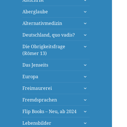
Antichrist
öffnen
untermenü
Aberglaube
öffnen
untermenü
Alternativmedizin
öffnen
untermenü
Deutschland, quo vadis?
öffnen
untermenü
Die Obrigkeitsfrage
öffnen
(Römer 13)
untermenü
Das Jenseits
öffnen
untermenü
Europa
öffnen
untermenü
Freimaurerei
öffnen
untermenü
Fremdsprachen
öffnen
untermenü
Flip Books – Neu, ab 2024
öffnen
untermenü
Lebensbilder