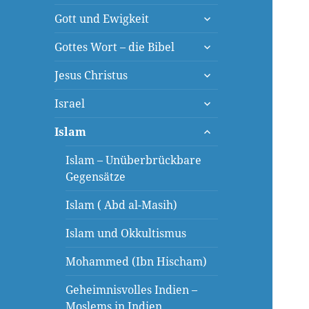
öffnen
untermenü
Gott und Ewigkeit
öffnen
untermenü
Gottes Wort – die Bibel
öffnen
untermenü
Jesus Christus
öffnen
untermenü
Israel
öffnen
untermenü
Islam
öffnen
Islam – Unüberbrückbare
Gegensätze
Islam ( Abd al-Masih)
Islam und Okkultismus
Mohammed (Ibn Hischam)
Geheimnisvolles Indien –
Moslems in Indien