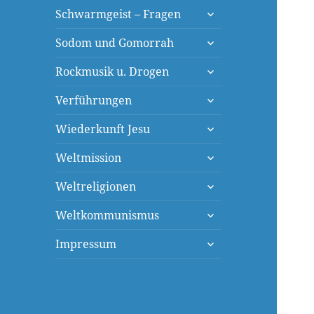
untermenü
Schwarmgeist – Fragen
öffnen
untermenü
Sodom und Gomorrah
öffnen
untermenü
Rockmusik u. Drogen
öffnen
untermenü
Verführungen
öffnen
untermenü
Wiederkunft Jesu
öffnen
untermenü
Weltmission
öffnen
untermenü
Weltreligionen
öffnen
untermenü
Weltkommunismus
öffnen
untermenü
Impressum
öffnen