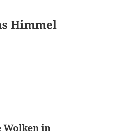
as Himmel
e Wolken in