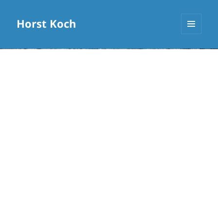
Horst Koch
MENÜ
UND
WIDGETS