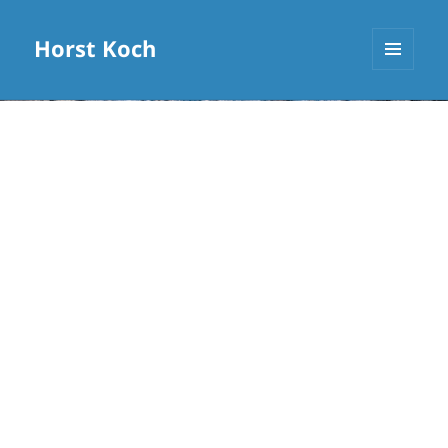
Horst Koch
MENÜ
UND
WIDGETS