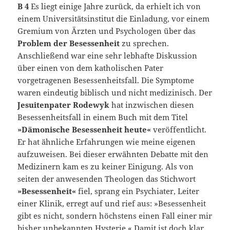
B 4
Es liegt einige Jahre zurück, da erhielt ich von
einem Universitätsinstitut die Einladung, vor einem
Gremium von Ärzten und Psychologen über das
Problem der Besessenheit
zu sprechen.
Anschließend war eine sehr lebhafte Diskussion
über einen von dem katholischen Pater
vorgetragenen Besessenheitsfall. Die Symptome
waren eindeutig biblisch und nicht medizinisch. Der
Jesuitenpater Rodewyk
hat inzwischen diesen
Besessenheitsfall in einem Buch mit dem Titel
»Dämonische Besessenheit heute«
veröffentlicht.
Er hat ähnliche Erfahrungen wie meine eigenen
aufzuweisen. Bei dieser erwähnten Debatte mit den
Medizinern kam es zu keiner Einigung. Als von
seiten der anwesenden Theologen das Stichwort
»Besessenheit«
fiel, sprang ein Psychiater, Leiter
einer Klinik, erregt auf und rief aus: »Besessenheit
gibt es nicht, sondern höchstens einen Fall einer mir
bisher unbekannten Hysterie.« Damit ist doch klar,