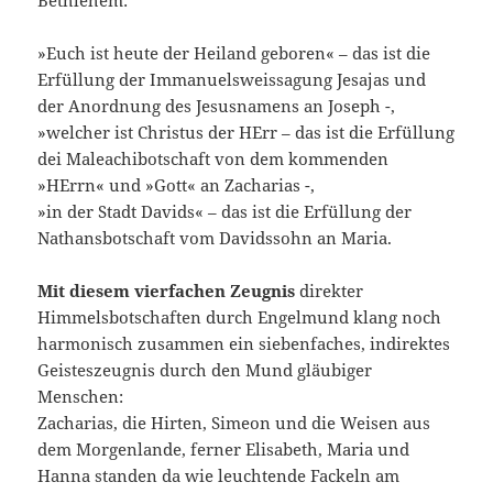
Bethlehem:
»Euch ist heute der Heiland geboren« – das ist die
Er­füllung der Immanuelsweissagung Jesajas und
der Anord­nung des Jesusnamens an Joseph -,
»welcher ist Christus der HErr – das ist die Erfüllung
dei Maleachibotschaft von dem kommenden
»HErrn« und »Gott« an Zacharias -,
»in der Stadt Davids« – das ist die Erfüllung der
Nathans­botschaft vom Davidssohn an Maria.
Mit diesem vierfachen Zeugnis
direkter
Himmelsbotschaften durch Engelmund klang noch
harmonisch zusammen ein sie­benfaches, indirektes
Geisteszeugnis durch den Mund gläu­biger
Menschen:
Zacharias, die Hirten, Simeon und die Wei­sen aus
dem Morgenlande, ferner Elisabeth, Maria und
Hanna standen da wie leuchtende Fackeln am