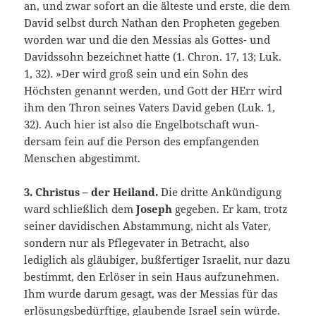
an, und zwar sofort an die älteste und erste, die dem
David selbst durch Nathan den Propheten gegeben
wor­den war und die den Messias als Gottes- und
Davidssohn bezeichnet hatte (1. Chron. 17, 13; Luk.
1, 32). »Der wird groß sein und ein Sohn des
Höchsten genannt werden, und Gott der HErr wird
ihm den Thron seines Vaters David geben (Luk. 1,
32). Auch hier ist also die Engelbotschaft wun­
dersam fein auf die Person des empfangenden
Menschen ab­gestimmt.
3. Christus – der Heiland.
Die dritte Ankündigung
ward schließlich dem
Joseph
gegeben. Er kam, trotz
seiner davidi­schen Abstammung, nicht als Vater,
sondern nur als Pflege­vater in Betracht, also
lediglich als gläubiger, bußfertiger Israelit, nur dazu
bestimmt, den Erlöser in sein Haus aufzu­nehmen.
Ihm wurde darum gesagt, was der Messias für das
erlösungsbedürftige, glaubende Israel sein würde.