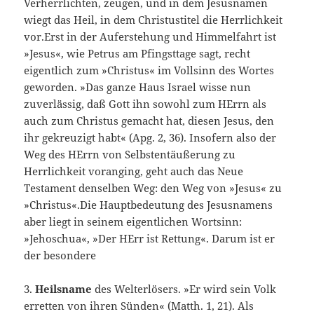
Verherrlichten, zeugen, und in dem Jesusnamen
wiegt das Heil, in dem Christustitel die Herrlichkeit
vor.Erst in der Auferstehung und Himmelfahrt ist
»Jesus«, wie Petrus am Pfingsttage sagt, recht
eigentlich zum »Christus« im Vollsinn des Wortes
geworden. »Das ganze Haus Israel wisse nun
zuverlässig, daß Gott ihn sowohl zum HErrn als
auch zum Christus gemacht hat, diesen Jesus, den
ihr ge­kreuzigt habt« (Apg. 2, 36). Insofern also der
Weg des HErrn von Selbstentäußerung zu
Herrlichkeit voranging, geht auch das Neue
Testament denselben Weg: den Weg von »Jesus« zu
»Christus«.Die Hauptbedeutung des Jesusnamens
aber liegt in seinem eigentlichen Wortsinn:
»Jehoschua«, »Der HErr ist Rettung«. Darum ist er
der besondere
3.
Heilsname
des Welterlösers. »Er wird sein Volk
erretten von ihren Sünden« (Matth. 1, 21). Als