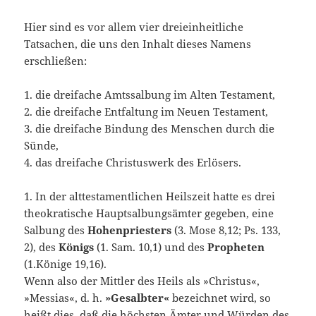
Hier sind es vor allem vier dreieinheitliche
Tatsachen, die uns den Inhalt dieses Namens
erschließen:
1. die dreifache Amtssalbung im Alten Testament,
2. die dreifache Entfaltung im Neuen Testament,
3. die dreifache Bindung des Menschen durch die
Sünde,
4. das dreifache Christuswerk des Erlösers.
1. In der alttestamentlichen Heilszeit hatte es drei
theokra­tische Hauptsalbungsämter gegeben, eine
Salbung des
Hohenpriesters
(3. Mose 8,12; Ps. 133,
2), des
Königs
(1. Sam. 10,1) und des
Propheten
(1.Könige 19,16).
Wenn also der Mittler des Heils als »Christus«,
»Messias«, d. h.
»Gesalbter«
bezeichnet wird, so
heißt dies, daß die höchsten Ämter und Würden des