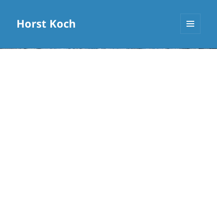
Horst Koch
MENÜ
UND
WIDGETS