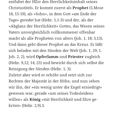
entfaltet der HErr den Herrlichkeitsinhalt seines
Christustitels. Er kommt zuerst als
Prophet
(5.Mose
18, 15-19), als »Sohn«, in dem Gott »am Ende der
Tage« geredet hat (Hebr. 1,1-3) und der, als der
»Abglanz der Herrlichkeit« Gottes, das Wesen seines
Vaters unvergleichlich vollkommener offenbar
macht als alle Propheten von alters (Joh. 1, 18; 3,13).
Und dann geht dieser Prophet an das Kreuz. Er läßt
sich beladen mit den Sünden der Welt (Joh. 1, 29; 1.
Joh. 2, 2), wird
Opferlamm
und
Priester
zugleich
(Hebr. 9,12; 14; 25) und bewirkt durch sich selbst die
Reinigung der Sünden (Hebr. 1, 3).
Zuletzt aber wird er erhöht und setzt sich zur
Rechten der Majestät in der Höhe, und nun sehen
wir ihn, der »ein wenig unter die Engel erniedrigt«
gewesen war, gerade »um seines Todesleidens
willen« als
König
»mit Herrlichkeit und Ehre ge­
krönt« (Hebr. 2,9).3.