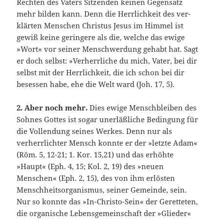
Rechten des Vaters Sitzenden keinen Ge­gensatz
mehr bilden kann. Denn die Herrlichkeit des ver­
klärten Menschen Christus Jesus im Himmel ist
gewiß keine geringere als die, welche das ewige
»Wort« vor seiner Menschwerdung gehabt hat. Sagt
er doch selbst: »Verherrliche du mich, Vater, bei dir
selbst mit der Herrlichkeit, die ich schon bei dir
besessen habe, ehe die Welt ward (Joh. 17, 5).
2. Aber noch mehr.
Dies ewige Menschbleiben des
Sohnes Gottes ist sogar unerläßliche Bedingung für
die Vollendung seines Werkes. Denn nur als
verherrlichter Mensch konnte er der »letzte Adam«
(Röm. 5, 12-21; 1. Kor. 15,21) und das erhöhte
»Haupt« (Eph. 4, 15; Kol. 2, 19) des »neuen
Menschen« (Eph. 2, 15), des von ihm erlösten
Menschheitsorganismus, seiner Gemeinde, sein.
Nur so konnte das »In-Christo-Sein« der Geretteten,
die organische Lebens­gemeinschaft der »Glieder«