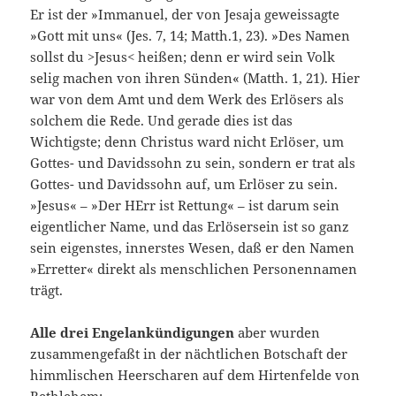
Er ist der »Immanuel, der von Jesaja geweissagte
»Gott mit uns« (Jes. 7, 14; Matth.1, 23). »Des Namen
sollst du >Jesus< heißen; denn er wird sein Volk
selig machen von ihren Sün­den« (Matth. 1, 21). Hier
war von dem Amt und dem Werk des Erlösers als
solchem die Rede. Und gerade dies ist das
Wichtigste; denn Christus ward nicht Erlöser, um
Gottes- und Davidssohn zu sein, sondern er trat als
Gottes- und Davids­sohn auf, um Erlöser zu sein.
»Jesus« – »Der HErr ist Ret­tung« – ist darum sein
eigentlicher Name, und das Erlösersein ist so ganz
sein eigenstes, innerstes Wesen, daß er den Namen
»Erretter« direkt als menschlichen Personennamen
trägt.
Alle drei Engelankündigungen
aber wurden
zusammenge­faßt in der nächtlichen Botschaft der
himmlischen Heerscharen auf dem Hirtenfelde von