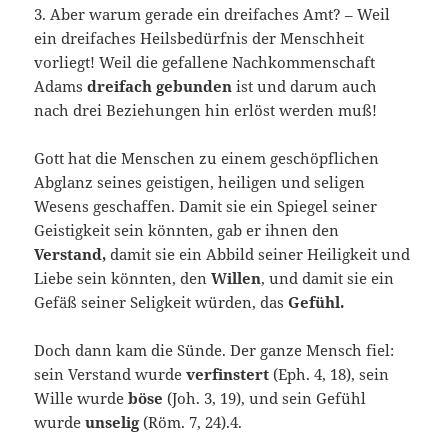
3. Aber warum gerade ein dreifaches Amt? – Weil
ein dreifaches Heilsbedürfnis der Menschheit
vorliegt! Weil die gefallene Nach­kommenschaft
Adams
dreifach gebunden
ist und darum auch
nach drei Beziehungen hin erlöst werden muß!
Gott hat die Menschen zu einem geschöpflichen
Abglanz sei­nes geistigen, heiligen und seligen
Wesens geschaffen. Damit sie ein Spiegel seiner
Geistigkeit sein könnten, gab er ihnen den
Verstand,
damit sie ein Abbild seiner Heiligkeit und
Lie­be sein könnten, den
Willen
, und damit sie ein
Gefäß seiner Seligkeit würden, das
Gefühl.
Doch dann kam die Sünde. Der ganze Mensch fiel:
sein Verstand wurde
v
erfinstert
(Eph. 4, 18), sein
Wille wurde
bö­se
(Joh. 3, 19), und sein Gefühl
wurde
unselig
(Röm. 7, 24).4.