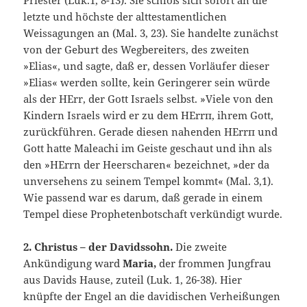
Priester (Luk.1, 8-13). Sie schloß sich sofort an die
letzte und höchste der alttesta­mentlichen
Weissagungen an (Mal. 3, 23). Sie handelte zunächst
von der Geburt des Wegbereiters, des zweiten
»Elias«, und sagte, daß er, dessen Vorläufer dieser
»Elias« werden sollte, kein Geringerer sein würde
als der HErr, der Gott Israels selbst. »Viele von den
Kindern Israels wird er zu dem HErrп, ihrem Gott,
zurückführen. Gerade diesen nahenden HErrп und
Gott hatte Maleachi im Geiste geschaut und ihn als
den »HErrn der Heerscharen« bezeichnet, »der da
unversehens zu seinem Tempel kommt« (Mal. 3,1).
Wie passend war es darum, daß gerade in einem
Tempel diese Prophe­tenbotschaft ver­kündigt wurde.
2. Christus – der Davidssohn.
Die zweite
Ankündigung ward
Maria,
der frommen Jungfrau
aus Davids Hause, zuteil (Luk. 1, 26-38). Hier
knüpfte der Engel an die davidischen Verheißungen