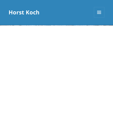
Horst Koch
MENÜ
UND
WIDGETS