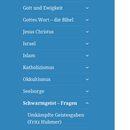
öffnen
untermenü
Gott und Ewigkeit
öffnen
untermenü
Gottes Wort – die Bibel
öffnen
untermenü
Jesus Christus
öffnen
untermenü
Israel
öffnen
untermenü
Islam
öffnen
untermenü
Katholizismus
öffnen
untermenü
Okkultismus
öffnen
untermenü
Seelsorge
öffnen
untermenü
Schwarmgeist – Fragen
öffnen
Umkämpfte Geistesgaben
(Fritz Hubmer)