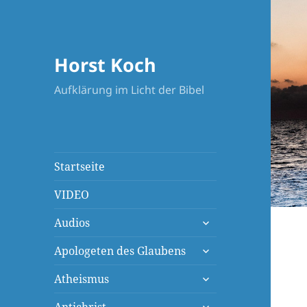
Horst Koch
Aufklärung im Licht der Bibel
Startseite
VIDEO
untermenü
Audios
öffnen
untermenü
Apologeten des Glaubens
öffnen
untermenü
Atheismus
öffnen
untermenü