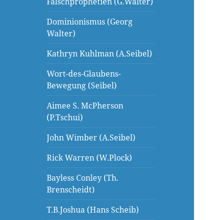
Falschprophetien (G.Walter)
Dominionismus (Georg
Walter)
Kathryn Kuhlman (A.Seibel)
Wort-des-Glaubens-
Bewegung (Seibel)
Aimee S. McPherson
(P.Tschui)
John Wimber (A.Seibel)
Rick Warren (W.Plock)
Bayless Conley (Th.
Brenscheidt)
T.B.Joshua (Hans Scheib)