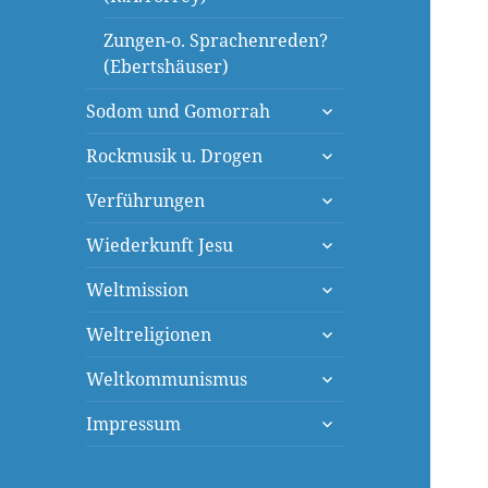
Zungen-o. Sprachenreden?
(Ebertshäuser)
untermenü
Sodom und Gomorrah
öffnen
untermenü
Rockmusik u. Drogen
öffnen
untermenü
Verführungen
öffnen
untermenü
Wiederkunft Jesu
öffnen
untermenü
Weltmission
öffnen
untermenü
Weltreligionen
öffnen
untermenü
Weltkommunismus
öffnen
untermenü
Impressum
öffnen