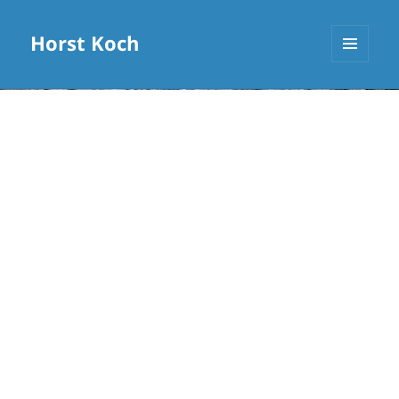
Horst Koch
MENÜ
UND
WIDGETS