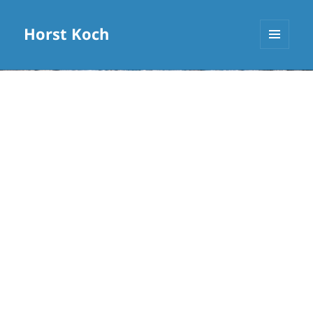
Horst Koch
MENÜ
UND
WIDGETS