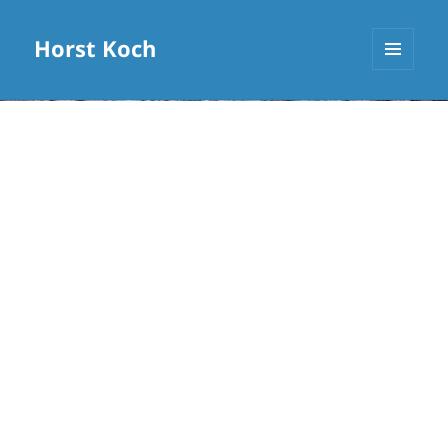
Horst Koch
MENÜ
UND
WIDGETS