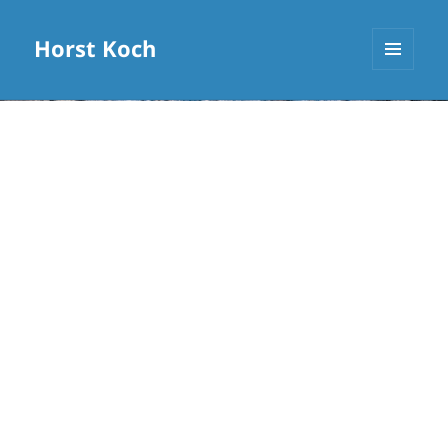
Horst Koch
MENÜ
UND
WIDGETS