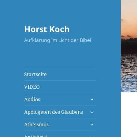
Horst Koch
Aufklärung im Licht der Bibel
Startseite
VIDEO
untermenü
Audios
öffnen
untermenü
Apologeten des Glaubens
öffnen
untermenü
Atheismus
öffnen
untermenü