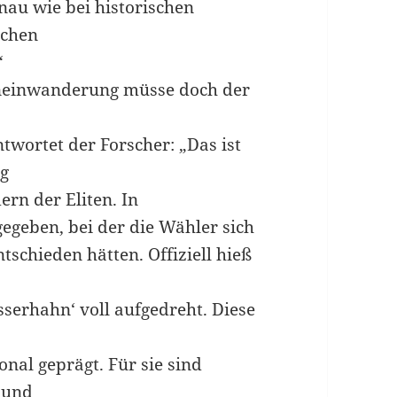
nau wie bei historischen
schen
“
eneinwanderung müsse doch der
ntwortet der Forscher: „Das ist
ng
ern der Eliten. In
gegeben, bei der die Wähler sich
schieden hätten. Offiziell hieß
serhahn‘ voll aufgedreht. Diese
nal geprägt. Für sie sind
 und