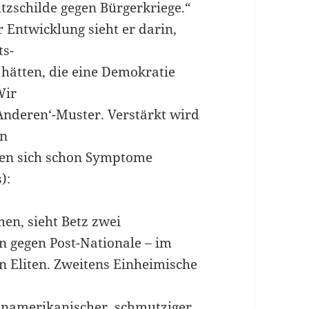
utzschilde gegen Bürgerkriege.“
r Entwicklung sieht er darin,
ts-
 hätten, die eine Demokratie
Wir
 Anderen‘-Muster. Verstärkt wird
en
igen sich schon Symptome
):
en, sieht Betz zwei
n gegen Post-Nationale – im
en Eliten. Zweitens Einheimische
teinamerikanischer ‚schmutziger