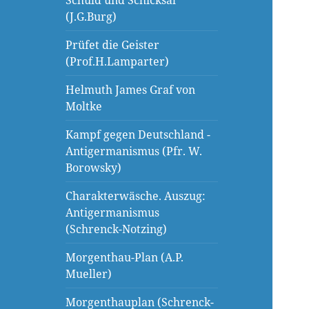
Schuld und Schicksal
(J.G.Burg)
Prüfet die Geister
(Prof.H.Lamparter)
Helmuth James Graf von
Moltke
Kampf gegen Deutschland -
Antigermanismus (Pfr. W.
Borowsky)
Charakterwäsche. Auszug:
Antigermanismus
(Schrenck-Notzing)
Morgenthau-Plan (A.P.
Mueller)
Morgenthauplan (Schrenck-