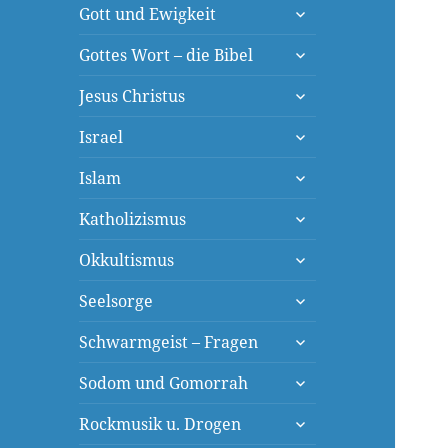
untermenü
Gott und Ewigkeit
öffnen
untermenü
Gottes Wort – die Bibel
öffnen
untermenü
Jesus Christus
öffnen
untermenü
Israel
öffnen
untermenü
Islam
öffnen
untermenü
Katholizismus
öffnen
untermenü
Okkultismus
öffnen
untermenü
Seelsorge
öffnen
untermenü
Schwarmgeist – Fragen
öffnen
untermenü
Sodom und Gomorrah
öffnen
untermenü
Rockmusik u. Drogen
öffnen