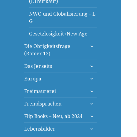
(I.Thürkauf)
NWO und Globalisierung – L.
G.
Gesetzlosigkeit+New Age
untermenü
Die Obrigkeitsfrage
öffnen
(Römer 13)
untermenü
Das Jenseits
öffnen
untermenü
Europa
öffnen
untermenü
Freimaurerei
öffnen
untermenü
Fremdsprachen
öffnen
untermenü
Flip Books – Neu, ab 2024
öffnen
untermenü
Lebensbilder
öffnen