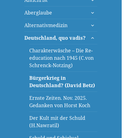
Antichrist
öffnen
untermenü
Aberglaube
öffnen
untermenü
Alternativmedizin
öffnen
untermenü
Deutschland, quo vadis?
öffnen
Charakterwäsche – Die Re-
education nach 1945 (C.von
Schrenck-Notzing)
Bürgerkrieg in
Deutschland? (David Betz)
Ernste Zeiten. Nov. 2025.
Gedanken von Horst Koch
Der Kult mit der Schuld
(H.Nawratil)