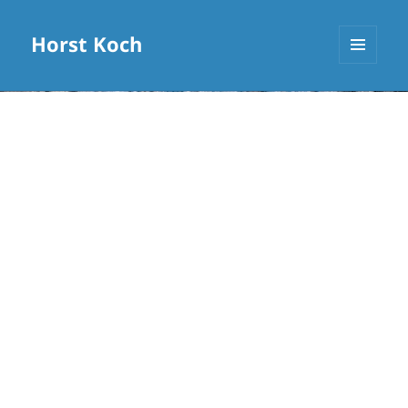
Horst Koch
MENÜ
UND
WIDGETS