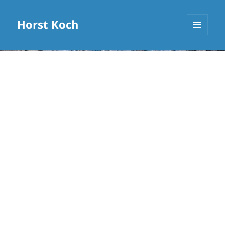
Horst Koch
MENÜ
UND
WIDGETS