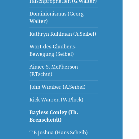
Falschprophetien (G.Walter)
Dominionismus (Georg
Walter)
Kathryn Kuhlman (A.Seibel)
Wort-des-Glaubens-
Bewegung (Seibel)
Aimee S. McPherson
(P.Tschui)
John Wimber (A.Seibel)
Rick Warren (W.Plock)
Bayless Conley (Th.
Brenscheidt)
T.B.Joshua (Hans Scheib)