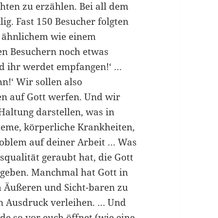
ten zu erzählen. Bei all dem
ig. Fast 150 Besucher folgten
s ähnlichem wie einem
en Besuchern noch etwas
und ihr werdet empfangen!‘ …
hn!‘ Wir sollen also
n auf Gott werfen. Und wir
altung darstellen, was in
eme, körperliche Krankheiten,
Problem auf deiner Arbeit … Was
qualität geraubt hat, die Gott
 geben. Manchmal hat Gott in
m Äußeren und Sicht-baren zu
n Ausdruck verleihen. … Und
de so vor euch öffnet (wie eine