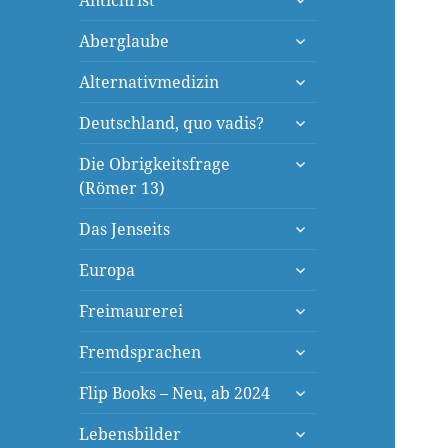
Antichrist
öffnen
untermenü
Aberglaube
öffnen
untermenü
Alternativmedizin
öffnen
untermenü
Deutschland, quo vadis?
öffnen
untermenü
Die Obrigkeitsfrage
öffnen
(Römer 13)
untermenü
Das Jenseits
öffnen
untermenü
Europa
öffnen
untermenü
Freimaurerei
öffnen
untermenü
Fremdsprachen
öffnen
untermenü
Flip Books – Neu, ab 2024
öffnen
untermenü
Lebensbilder