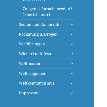
Zungen-o. Sprachenreden?
(Ebertshäuser)
untermenü
Sodom und Gomorrah
öffnen
untermenü
Rockmusik u. Drogen
öffnen
untermenü
Verführungen
öffnen
untermenü
Wiederkunft Jesu
öffnen
untermenü
Weltmission
öffnen
untermenü
Weltreligionen
öffnen
untermenü
Weltkommunismus
öffnen
untermenü
Impressum
öffnen