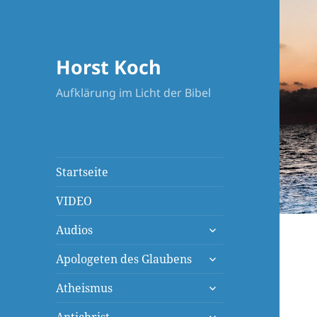
Horst Koch
Aufklärung im Licht der Bibel
Startseite
VIDEO
untermenü
Audios
öffnen
untermenü
Apologeten des Glaubens
öffnen
untermenü
Atheismus
öffnen
untermenü