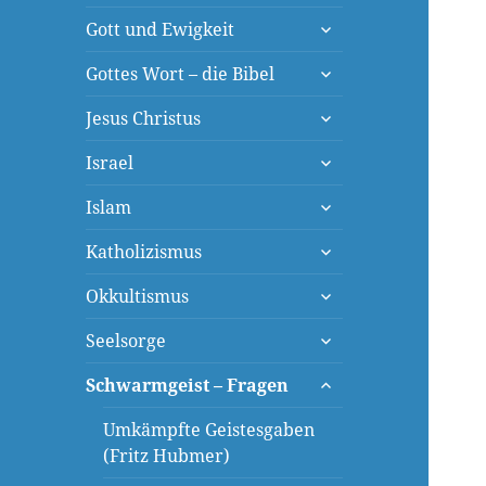
öffnen
untermenü
Gott und Ewigkeit
öffnen
untermenü
Gottes Wort – die Bibel
öffnen
untermenü
Jesus Christus
öffnen
untermenü
Israel
öffnen
untermenü
Islam
öffnen
untermenü
Katholizismus
öffnen
untermenü
Okkultismus
öffnen
untermenü
Seelsorge
öffnen
untermenü
Schwarmgeist – Fragen
öffnen
Umkämpfte Geistesgaben
(Fritz Hubmer)