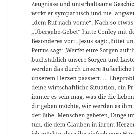
Zeugnisse und unterhaltsame Geschich
wirkt er sympathisch und nie langweil
„dem Ruf nach vorne“. Nach so etwa
„Übergabe-Gebet“ hatte Conley mit d
Besonderes vor: „Jesus sagt: ‚Bittet 
Petrus sagt: ‚Werfet eure Sorgen auf i
buchstäblich unsere Sorgen und Laste
werden das durch unsere äußerliche H
unserem Herzen passiert. … Eheprobl
deine wirtschaftliche Situation, ein 
immer es sein mag, was dir die Lebens
dir geben möchte, wir werden es ihm
der Bibel Menschen gebeten, Dinge i
tun, die dem Glauben in ihrem Herze
ich möchte, dass ihr einfach eure Hän