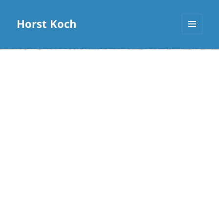
Horst Koch
MENÜ
UND
WIDGETS