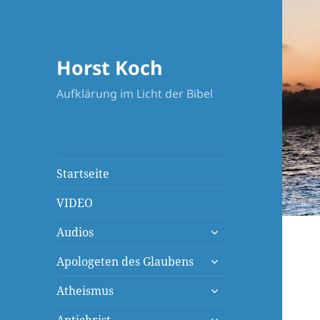
Horst Koch
Aufklärung im Licht der Bibel
Startseite
VIDEO
untermenü
Audios
öffnen
untermenü
Apologeten des Glaubens
öffnen
untermenü
Atheismus
öffnen
untermenü