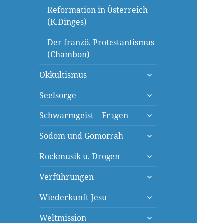
Reformation in Österreich
(K.Dinges)
Der franzö. Protestantismus
(Chambon)
untermenü
Okkultismus
öffnen
untermenü
Seelsorge
öffnen
untermenü
Schwarmgeist – Fragen
öffnen
untermenü
Sodom und Gomorrah
öffnen
untermenü
Rockmusik u. Drogen
öffnen
untermenü
Verführungen
öffnen
untermenü
Wiederkunft Jesu
öffnen
untermenü
Weltmission