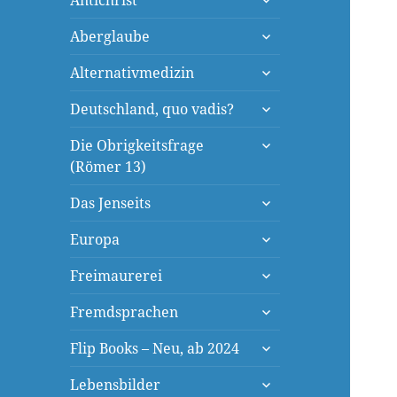
Antichrist
öffnen
untermenü
Aberglaube
öffnen
untermenü
Alternativmedizin
öffnen
untermenü
Deutschland, quo vadis?
öffnen
untermenü
Die Obrigkeitsfrage
öffnen
(Römer 13)
untermenü
Das Jenseits
öffnen
untermenü
Europa
öffnen
untermenü
Freimaurerei
öffnen
untermenü
Fremdsprachen
öffnen
untermenü
Flip Books – Neu, ab 2024
öffnen
untermenü
Lebensbilder