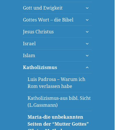
öffnen
untermenü
Gott und Ewigkeit
öffnen
untermenü
Gottes Wort – die Bibel
öffnen
untermenü
Jesus Christus
öffnen
untermenü
Israel
öffnen
untermenü
Islam
öffnen
untermenü
Katholizismus
öffnen
Luis Padrosa – Warum ich
Rom verlassen habe
Katholizismus-aus bibl. Sicht
(L.Gassmann)
Maria-die unbekannten
Seiten der “Mutter Gottes”