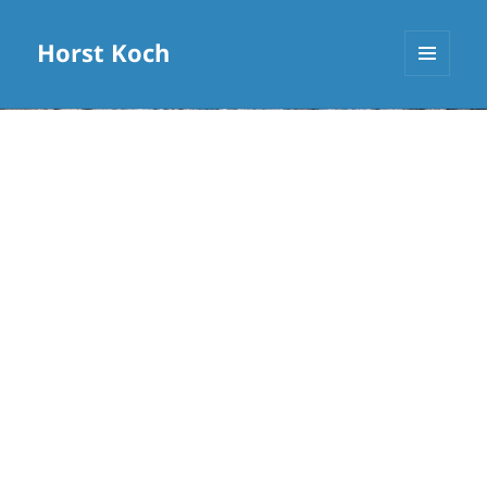
Horst Koch
MENÜ
UND
WIDGETS