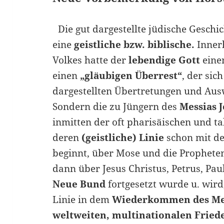
Die gut dargestellte jüdische Geschic
eine
geistliche bzw. biblische.
Inner
Volkes hatte der
lebendige Gott
eine
einen
„gläubigen Überrest“
, der sic
dargestellten Übertretungen und Aus
Sondern die zu Jüngern des
Messias J
inmitten der oft pharisäischen und
deren
(geistliche) Linie
schon mit 
beginnt, über Mose und die Prophete
dann über Jesus Christus, Petrus, Pa
Neue Bund
fortgesetzt wurde u. wird, 
Linie in dem
Wiederkommen des Me
weltweiten, multinationalen Fried