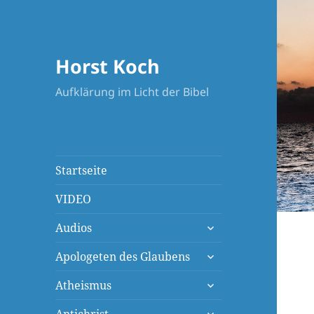
Horst Koch
Aufklärung im Licht der Bibel
Startseite
VIDEO
untermenü
Audios
öffnen
untermenü
Apologeten des Glaubens
öffnen
untermenü
Atheismus
öffnen
untermenü