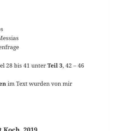
r
os
 Messias
henfrage
el 28 bis 41 unter
Teil 3
, 42 – 46
en
im Text wurden von mir
Koch, 2019.