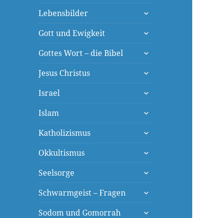
öffnen
untermenü
Lebensbilder
öffnen
untermenü
Gott und Ewigkeit
öffnen
untermenü
Gottes Wort – die Bibel
öffnen
untermenü
Jesus Christus
öffnen
untermenü
Israel
öffnen
untermenü
Islam
öffnen
untermenü
Katholizismus
öffnen
untermenü
Okkultismus
öffnen
untermenü
Seelsorge
öffnen
untermenü
Schwarmgeist – Fragen
öffnen
untermenü
Sodom und Gomorrah