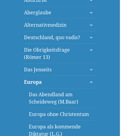
Antichrist
öffnen
untermenü
Aberglaube
öffnen
untermenü
Alternativmedizin
öffnen
untermenü
Deutschland, quo vadis?
öffnen
untermenü
Die Obrigkeitsfrage
öffnen
(Römer 13)
untermenü
Das Jenseits
öffnen
untermenü
Europa
öffnen
Das Abendland am
Scheideweg (M.Baar)
Europa ohne Christentum
Europa als kommende
Diktatur (L.G.)