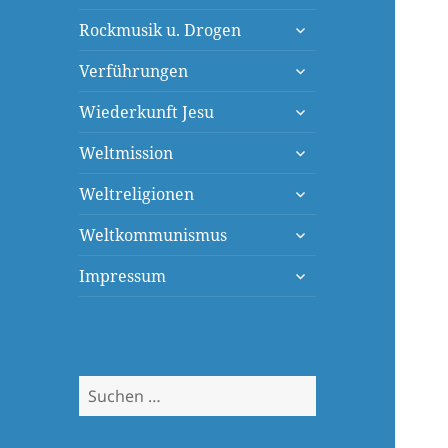
öffnen
untermenü
Rockmusik u. Drogen
öffnen
untermenü
Verführungen
öffnen
untermenü
Wiederkunft Jesu
öffnen
untermenü
Weltmission
öffnen
untermenü
Weltreligionen
öffnen
untermenü
Weltkommunismus
öffnen
untermenü
Impressum
öffnen
Suchen
nach: