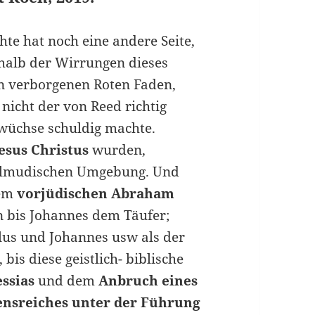
hte hat noch eine andere Seite,
halb der Wirrungen dieses
n verborgenen Roten Faden,
h nicht der von Reed richtig
wüchse schuldig machte.
esus Christus
wurden,
 talmudischen Umgebung. Und
dem
vorjüdischen Abraham
n bis Johannes dem Täufer;
ulus und Johannes usw als der
bis diese geistlich- biblische
ssias
und dem
Anbruch eines
ensreiches unter der Führung