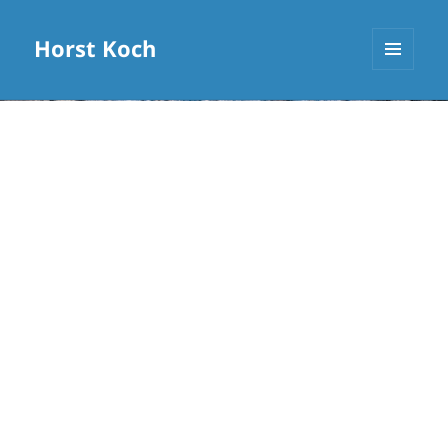
Horst Koch
MENÜ
UND
WIDGETS