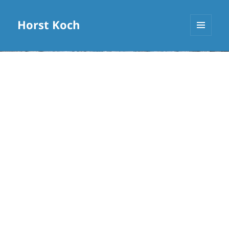
Horst Koch
MENÜ
UND
WIDGETS