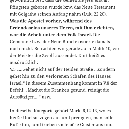
gewöhnlich fest, dass die Gemeinde Jesu erst an
Pfingsten geboren wurde bzw. das Neue Testament
mit Golgatha seinen Anfang nahm (Luk. 22,20).
Was die Apostel vorher, während des
Erdendaseins unseres Herrn, mit Ihm erlebten,
war die Arbeit unter dem Volk Israel.
Die
Gemeinde bzw. der Neue Bund existierte damals
noch nicht. Betrachten wir gerade auch Matth 10, wo
der Meister die Zwölf aussendet. Dort heißt es
ausdrücklich:
V.5 „…Gehet nicht auf der Heiden Straße …sondern
gehet hin zu den verlorenen Schafen des Hauses
Israel.“ In diesem Zusammenhang kommt in V.8 der
Befehl: „Machet die Kranken gesund, reinigt die
Aussätzigen…“ usw.
In dieselbe Kategorie gehört Mark. 6,12-13, wo es
heißt: Und sie zogen aus und predigten, man solle
Buße tun, und trieben viele böse Geister aus und