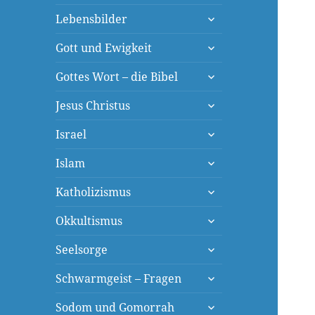
öffnen
untermenü
Lebensbilder
öffnen
untermenü
Gott und Ewigkeit
öffnen
untermenü
Gottes Wort – die Bibel
öffnen
untermenü
Jesus Christus
öffnen
untermenü
Israel
öffnen
untermenü
Islam
öffnen
untermenü
Katholizismus
öffnen
untermenü
Okkultismus
öffnen
untermenü
Seelsorge
öffnen
untermenü
Schwarmgeist – Fragen
öffnen
untermenü
Sodom und Gomorrah