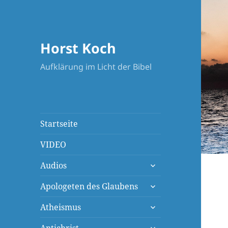
Horst Koch
Aufklärung im Licht der Bibel
Startseite
VIDEO
untermenü
Audios
öffnen
untermenü
Apologeten des Glaubens
öffnen
untermenü
Atheismus
öffnen
untermenü