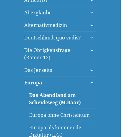
Antichrist
öffnen
untermenü
Aberglaube
öffnen
untermenü
Alternativmedizin
öffnen
untermenü
Deutschland, quo vadis?
öffnen
untermenü
Die Obrigkeitsfrage
öffnen
(Römer 13)
untermenü
Das Jenseits
öffnen
untermenü
Europa
öffnen
Das Abendland am
Scheideweg (M.Baar)
Europa ohne Christentum
Europa als kommende
Diktatur (L.G.)