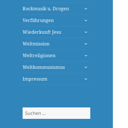
öffnen
untermenü
Rockmusik u. Drogen
öffnen
untermenü
Verführungen
öffnen
untermenü
Wiederkunft Jesu
öffnen
untermenü
Weltmission
öffnen
untermenü
Weltreligionen
öffnen
untermenü
Weltkommunismus
öffnen
untermenü
Impressum
öffnen
Suchen
nach: