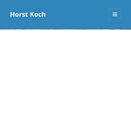
Horst Koch
MENÜ
UND
WIDGETS