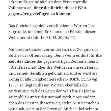
er­kennt Er grundsätzlich dem Versucher die
Vollmacht an,
über die Reiche dieser Welt
gegenwärtig verfügen zu können.
Das Gleiche liegt den verschiedenen Worten Jesu
zugrunde, in de­nen Er Satan den »Fürsten dieser
Welt« nennt (Joh. 12, 31; 14, 30; 16, 11).
Mit diesem Ganzen verbindet sich das Zeugnis des
Buches der Offenbarung. Denn wenn es dort für
die
Zeit des Endes
des gegen­wärtigen Zeitlaufs heißt:
»Die Herrschaft über die Welt ist an unsern Herrn
und seinen Gesalbten gekommen, und er wird als
König in alle Ewigkeit herrschen« (Offb. 11, 15 vgl.
19, 6), so liegt in diesen Worten ebenfalls die
Andeutung, daß das Reich der Welt
bis
zu jenem
Au­genblick unter der Botmäßigkeit eines andern,
eben des Fürsten die­ser Welt, steht. Nun verstehen
wir auch, warum der Erzengel Mi­chael bei seinem