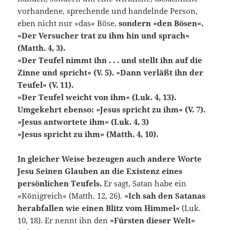
vorhandene, spre­chende und handelnde Person,
eben nicht nur »das« Böse,
sondern »den Bösen«.
»Der Versucher trat zu ihm hin und sprach«
(Matth. 4, 3).
»Der Teufel nimmt ihn . . . und stellt ihn auf die
Zinne und spricht« (V. 5). »Dann verläßt ihn der
Teufel« (V. 11).
»Der Teufel weicht von ihm« (Luk. 4, 13).
Umgekehrt ebenso: »Jesus spricht zu ihm« (V. 7).
»Jesus antwortete ihm« (Luk. 4, 3)
»Jesus spricht zu ihm« (Matth. 4, 10).
In gleicher Weise bezeugen auch andere Worte
Jesu Seinen Glauben an die Existenz eines
persönlichen Teufels.
Er sagt, Satan habe ein
»Königreich« (Matth. 12, 26).
»Ich sah den Satanas
herabfallen wie einen Blitz vom Himmel«
(Luk.
10, 18). Er nennt ihn den
»Für­sten dieser Welt«