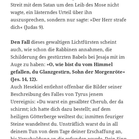
Streit mit dem Satan um den Leib des Mose nicht
wagte, ein lästerndes Urteil über ihn
auszusprechen, sondern nur sagte: »Der Неrr strafe
dich« (Judas 9).
Den Fall
dieses gewaltigen Lichtfürsten scheint
auch, wie schon die Rabbinen annahmen, die
Schilderung des gestürzten Babels bei Je­saja mit im
Auge zu haben:
»O, wie bist du vom Himmel
gefallen, du Glanzgestirn, Sohn der Morgenröte«
(Jes. 14, 12).
Auch Hesekiel entlehnt offenbar die Bilder seiner
Beschreibung des Falles von Ty­rus jenem
Urereignis: »Du warst ein gesalbter Cherub, der da
schirmt; ich hatte dich dazu bestellt; auf dem
heiligen Götterberge weiltest du; inmitten feuriger
Steine wandeltest du. Unsträflich warst du in all
deinem Tun von dem Tage deiner Erschaffung an,
bis Verschuldung an dir gefunden wurde. Dein Sinn