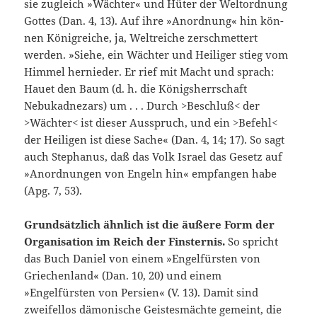
sie zugleich »Wächter« und Hüter der Weltordnung
Gottes (Dan. 4, 13). Auf ihre »Anordnung« hin kön­
nen Königreiche, ja, Weltreiche zerschmettert
werden. »Siehe, ein Wächter und Heiliger stieg vom
Himmel hernieder. Er rief mit Macht und sprach:
Hauet den Baum (d. h. die Königsherrschaft
Nebukad­nezars) um . . . Durch >Beschluß< der
>Wächter< ist dieser Ausspruch, und ein >Befehl<
der Heiligen ist diese Sache« (Dan. 4, 14; 17). So sagt
auch Stephanus, daß das Volk Israel das Gesetz auf
»Anordnungen von Engeln hin« empfangen habe
(Apg. 7, 53).
Grundsätzlich ähnlich ist die äußere Form der
Organisation im Reich der Finsternis.
So spricht
das Buch Daniel von einem »Engel­fürsten von
Griechenland« (Dan. 10, 20) und einem
»Engelfürsten von Persien« (V. 13). Damit sind
zweifellos dämonische Geistesmächte gemeint, die