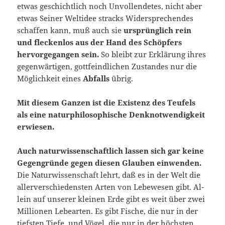
etwas geschichtlich noch Unvollendetes, nicht aber
etwas Seiner Welt­idee stracks Widersprechendes
schaffen kann, muß auch sie
ursprüng­lich
rein
und fleckenlos aus der Hand des Schöpfers
hervorgegangen sein.
So bleibt zur Erklärung ihres
gegenwärtigen, gottfeindlichen Zustandes nur die
Möglichkeit eines
Abfalls
übrig.
Mit diesem Ganzen ist die Existenz des Teufels
als eine naturphi­losophische Denknotwendigkeit
erwiesen.
Auch naturwissenschaftlich lassen sich gar keine
Gegengründe ge­gen diesen Glauben einwenden.
Die Naturwissenschaft lehrt, daß es in der Welt die
allerverschìedensten Arten von Lebewesen gibt. Al­
lein auf unserer kleinen Erde gibt es weit über zwei
Millionen Lebe­arten. Es gibt Fische, die nur in der
tiefsten Tiefe, und Vögel, die nur in der höchsten