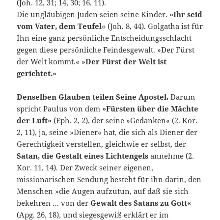
(Joh. 12, 31; 14, 30; 16, 11).
Die ungläubigen Juden seien seine Kindеr.
»Ihr seid
vom Vater, dem Teufel
« (Joh. 8, 44). Golgatha ist für
Ihn eine ganz persönliche Entscheidungsschlacht
ge­gen diese persönliche Feindesgewalt. »Der Fürst
der Welt kommt.« »
Der Fürst der Welt ist
gerichtet.«
Denselben Glauben teilen Seine Apostel.
Darum
spricht Paulus von dem
»Fürsten über die Mächte
der Luft«
(Eph. 2, 2), der seine »Gedanken« (2. Kor.
2, 11), ja, seine »Diener« hat, die sich als Diener der
Gerechtigkeit verstellen, gleichwie er selbst, der
Satan, die Ge­stalt eines Lichtengels
annehme (2.
Kor. 11, 14). Der Zweck seiner eigenen,
missionarischen Sendung besteht für ihn darin, den
Men­schen »die Augen aufzutun, auf daß sie sich
bekehren … von der
Gewalt des Satans zu Gott«
(Apg. 26, 18), und siegesgewiß erklärt er im