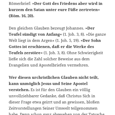
Römerbrief:
»Der Gott des Friedens aber wird in
kurzem den Satan unter eure Füße zertreten«
(Röm. 16, 20).
Den gleichen Glauben bezeugt Johannes.
»Der
Teufel sündigt von Anfang«
(1. Joh. 3, 8). »Die ganze
Welt liegt in dem Argen« (1. Joh. 5, 19).
»Der Sohn
Gottes ist erschienen, daß er die Werke des
Teufels zerstöre«
(1. Joh. 3, 8). Ohne Schwierigkeit
ließe sich die Zahl sol­cher Beweise aus dem
Evangelien und Apostelbriefen vermehren.
Wer diesen urchristlichen Glauben nicht teilt,
kann unmöglich Jesus und Seine Apostel
verstehen.
Es ist für den Glauben ein völlig
unvollziehbarer Gedanke, daß Christus Sich in
dieser Frage etwa geirrt und an gewissen, bloßen
Zeitvorstellungen Seiner Umwelt teil­genommen
habe. Denn schon ganz abgesehen von der Tatsache,