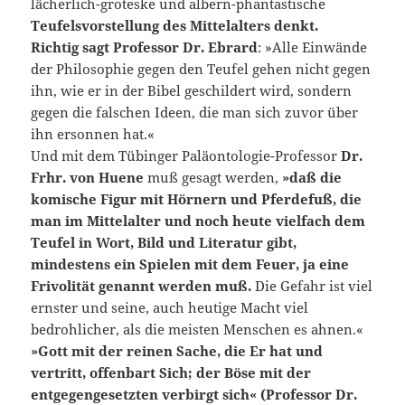
lächerlich-gro­teske und albern-phantastische
Teufelsvorstellung des Mittelalters denkt.
Richtig sagt Professor Dr. Ebrard
: »Alle Einwände
der Phi­losophie gegen den Teufel gehen nicht gegen
ihn, wie er in der Bibel geschildert wird, sondern
gegen die falschen Ideen, die man sich zu­vor über
ihn ersonnen hat.«
Und mit dem Tübinger Paläontologie-­Professor
Dr.
Frhr. von Huene
muß gesagt werden,
»daß die
komische Figur mit Hörnern und Pferdefuß, die
man im Mittelalter und noch heute vielfach dem
Teufel in Wort, Bild und Literatur gibt,
mindestens ein Spielen mit dem Feuer, ja eine
Frivolität genannt wer­den muß.
Die Gefahr ist viel
ernster und seine, auch heutige Macht viel
bedrohlicher, als die meisten Menschen es ahnen.«
»Gott mit der reinen Sache, die Er hat und
vertritt, offenbart Sich; der Böse mit der
entgegengesetzten verbirgt sich« (Professor Dr.