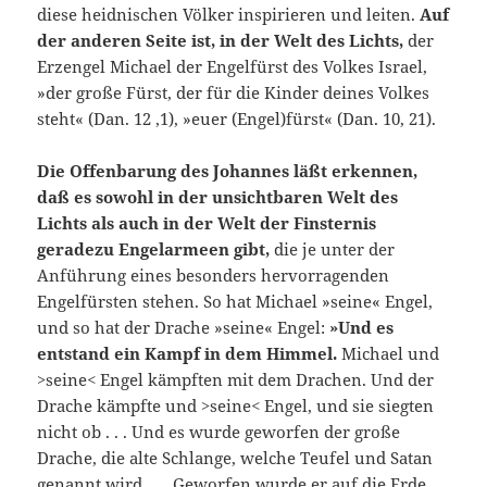
diese heidnischen Völker inspirieren und leiten.
Auf
der anderen Seite ist, in der Welt des Lichts,
der
Erzengel Michael der Engelfürst des Volkes Israel,
»der große Fürst, der für die Kinder deines Volkes
steht« (Dan. 12 ,1), »euer (Engel)fürst« (Dan. 10, 21).
Die Offenbarung des Johannes läßt erkennen,
daß es sowohl in der unsichtbaren Welt des
Lichts als auch in der Welt der Finsternis
geradezu Engelarmeen gibt,
die je unter der
Anführung eines beson­ders hervorragenden
Engelfürsten stehen. So hat Michael »seine« En­gel,
und so hat der Drache »seine« Engel:
»Und es
entstand ein Kampf in dem Himmel.
Michael und
>seine< Engel kämpften mit dem Drachen. Und der
Drache kämpfte und >seine< Engel, und sie siegten
nicht ob . . . Und es wurde geworfen der große
Drache, die alte Schlange, welche Teufel und Satan
genannt wird . . . Geworfen wurde er auf die Erde,