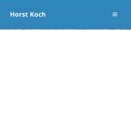
Horst Koch
MENÜ
UND
WIDGETS