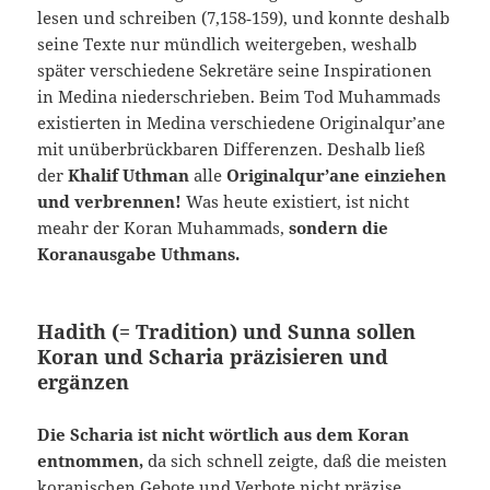
lesen und schrei­ben (7,158‑159), und konnte deshalb
seine Tex­te nur mündlich weitergeben, weshalb
später ver­schiedene Sekretäre seine Inspirationen
in Medina niederschrieben. Beim Tod Muhammads
exis­tierten in Medina verschiedene Originalqur’ane
mit unüberbrückbaren Differenzen. Deshalb ließ
der
Khalif Uthman
alle
Originalqur’ane einzie­hen
und verbrennen!
Was heute existiert, ist nicht
meahr der Koran Muhammads,
sondern die
Koranausgabe Uthmans.
Hadith (= Tradition) und Sunna sollen
Koran und Scharia präzisieren und
ergänzen
Die Scharia ist nicht wörtlich aus dem Koran
entnommen,
da sich schnell zeigte, daß die meis­ten
koranischen Gebote und Verbote nicht präzi­se