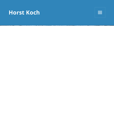
Horst Koch
MENÜ
UND
WIDGETS