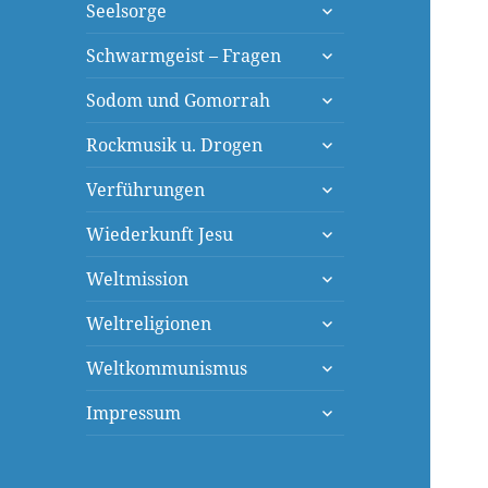
untermenü
Seelsorge
öffnen
untermenü
Schwarmgeist – Fragen
öffnen
untermenü
Sodom und Gomorrah
öffnen
untermenü
Rockmusik u. Drogen
öffnen
untermenü
Verführungen
öffnen
untermenü
Wiederkunft Jesu
öffnen
untermenü
Weltmission
öffnen
untermenü
Weltreligionen
öffnen
untermenü
Weltkommunismus
öffnen
untermenü
Impressum
öffnen