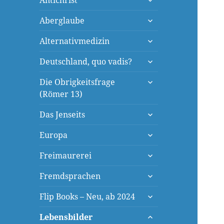
Antichrist
öffnen
untermenü
Aberglaube
öffnen
untermenü
Alternativmedizin
öffnen
untermenü
Deutschland, quo vadis?
öffnen
untermenü
Die Obrigkeitsfrage
öffnen
(Römer 13)
untermenü
Das Jenseits
öffnen
untermenü
Europa
öffnen
untermenü
Freimaurerei
öffnen
untermenü
Fremdsprachen
öffnen
untermenü
Flip Books – Neu, ab 2024
öffnen
untermenü
Lebensbilder