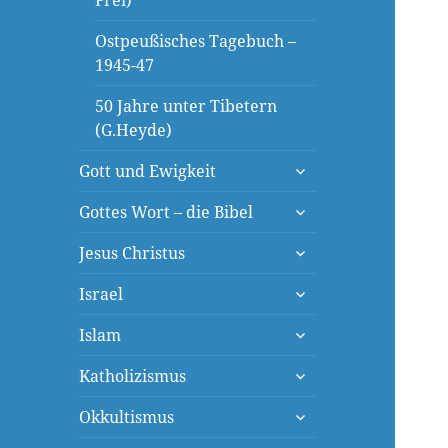
Frei)
Ostpeußisches Tagebuch –
1945-47
50 Jahre unter Tibetern
(G.Heyde)
untermenü
Gott und Ewigkeit
öffnen
untermenü
Gottes Wort – die Bibel
öffnen
untermenü
Jesus Christus
öffnen
untermenü
Israel
öffnen
untermenü
Islam
öffnen
untermenü
Katholizismus
öffnen
untermenü
Okkultismus
öffnen