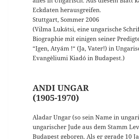
alles in Ungarisch. Aus diesem Blatt k
Eckdaten herausgreifen.
Stuttgart, Sommer 2006
(Vilma Lukátsi, eine ungarische Schrif
Biographie mit einigen seiner Predigt
“Igen, Atyám !“ (Ja, Vater!) in Ungari
Evangèliumi Kiadó in Budapest.)
ANDI UNGAR
(1905-1970)
Aladar Ungar (so sein Name in unga
ungarischer Jude aus dem Stamm Levi.
Budapest geboren. Als er gerade 10 Ja