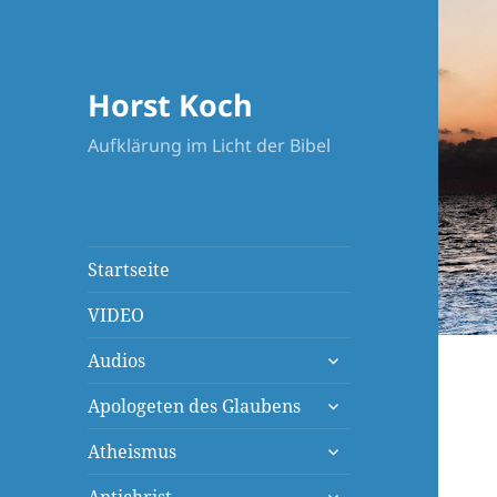
Horst Koch
Aufklärung im Licht der Bibel
Startseite
VIDEO
untermenü
Audios
öffnen
untermenü
Apologeten des Glaubens
öffnen
untermenü
Atheismus
öffnen
untermenü