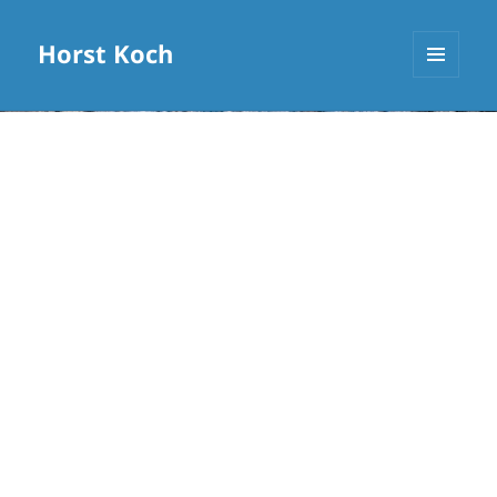
Horst Koch
MENÜ
UND
WIDGETS