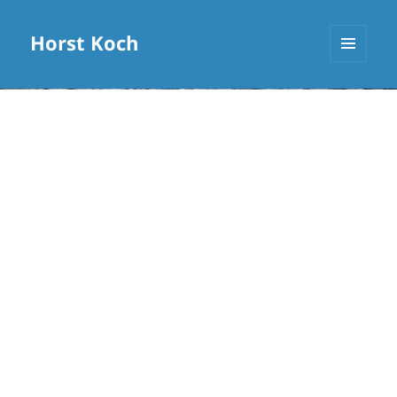
Horst Koch
MENÜ
UND
WIDGETS