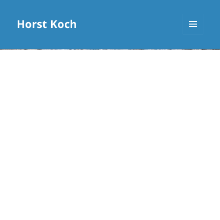
Horst Koch
MENÜ
UND
WIDGETS