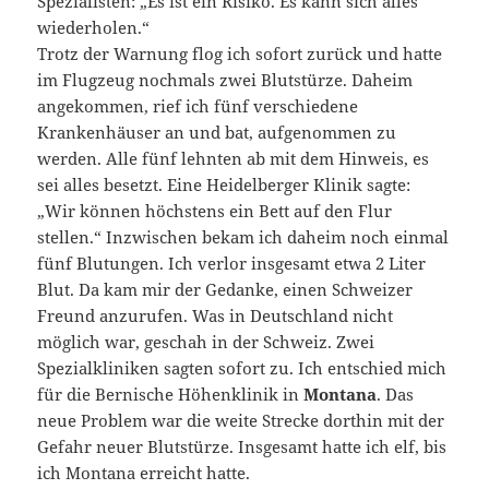
Spezialisten: „Es ist ein Risiko. Es kann sich alles
wiederholen.“
Trotz der Warnung flog ich sofort zurück und hatte
im Flugzeug nochmals zwei Blutstürze. Daheim
angekommen, rief ich fünf verschiedene
Krankenhäuser an und bat, aufgenommen zu
werden. Alle fünf lehnten ab mit dem Hinweis, es
sei alles besetzt. Eine Heidelberger Klinik sagte:
„Wir können höchstens ein Bett auf den Flur
stellen.“ Inzwischen bekam ich daheim noch einmal
fünf Blutungen. Ich verlor insgesamt etwa 2 Liter
Blut. Da kam mir der Gedanke, einen Schweizer
Freund anzurufen. Was in Deutschland nicht
möglich war, geschah in der Schweiz. Zwei
Spezialkliniken sagten sofort zu. Ich entschied mich
für die Bernische Höhenklinik in
Montana
. Das
neue Problem war die weite Strecke dorthin mit der
Gefahr neuer Blutstürze. Insgesamt hatte ich elf, bis
ich Montana erreicht hatte.