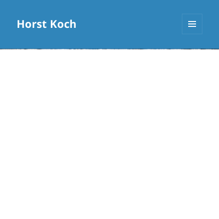
Horst Koch
MENÜ
UND
WIDGETS