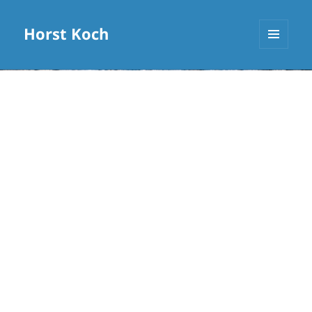
Horst Koch
MENÜ
UND
WIDGETS