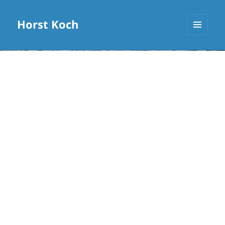
Horst Koch
MENÜ
UND
WIDGETS