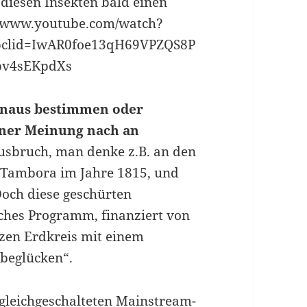
diesen Insekten bald einen
://www.youtube.com/watch?
bclid=IwAR0foe13qH69VPZQS8P
bv4sEKpdXs
hinaus bestimmen oder
iner Meinung nach an
usbruch, man denke z.B. an den
 Tambora im Jahre 1815, und
Doch diese geschürten
sches Programm, finanziert von
nzen Erdkreis mit einem
„beglücken“.
gleichgeschalteten Mainstream-