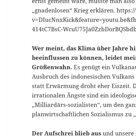
ernst gemeint wäre, müsste man also 
„gnadenlosen“ Krieg erklären. https
v=DIucNnxKick&feature=youtu.be&f
414tC7BsC-WcuU75Ja0ZzbDorBQSbd
Wer meint, das Klima über Jahre 
beeinflussen zu können, leidet me
Größenwahn.
Es genügt ein Vulkana
Ausbruch des indonesischen Vulkans
statt Erwärmung droht eher Eiszeit. 
irrationalen Ängste sind ein ideologi
„Milliardärs-sozialisten“, um den ga
planwirtschaftlichen Sozialismus zu 
Der Aufschrei blieb aus
und unsere 