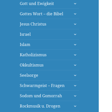
untermenü
Gott und Ewigkeit
öffnen
untermenü
Gottes Wort – die Bibel
öffnen
untermenü
Jesus Christus
öffnen
untermenü
Israel
öffnen
untermenü
Islam
öffnen
untermenü
Katholizismus
öffnen
untermenü
Okkultismus
öffnen
untermenü
Seelsorge
öffnen
untermenü
Schwarmgeist – Fragen
öffnen
untermenü
Sodom und Gomorrah
öffnen
untermenü
Rockmusik u. Drogen
öffnen