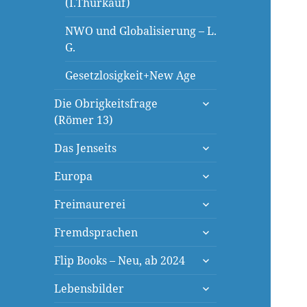
(I.Thürkauf)
NWO und Globalisierung – L.
G.
Gesetzlosigkeit+New Age
untermenü
Die Obrigkeitsfrage
öffnen
(Römer 13)
untermenü
Das Jenseits
öffnen
untermenü
Europa
öffnen
untermenü
Freimaurerei
öffnen
untermenü
Fremdsprachen
öffnen
untermenü
Flip Books – Neu, ab 2024
öffnen
untermenü
Lebensbilder
öffnen