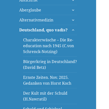
Antichrist
öffnen
untermenü
Aberglaube
öffnen
untermenü
Alternativmedizin
öffnen
untermenü
Deutschland, quo vadis?
öffnen
Charakterwäsche – Die Re-
education nach 1945 (C.von
Schrenck-Notzing)
Bürgerkrieg in Deutschland?
(David Betz)
Ernste Zeiten. Nov. 2025.
Gedanken von Horst Koch
Der Kult mit der Schuld
(H.Nawratil)