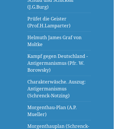
Schuld und Schicksal
(J.G.Burg)
Prüfet die Geister
(Prof.H.Lamparter)
Helmuth James Graf von
Moltke
Kampf gegen Deutschland -
Antigermanismus (Pfr. W.
Borowsky)
Charakterwäsche. Auszug:
Antigermanismus
(Schrenck-Notzing)
Morgenthau-Plan (A.P.
Mueller)
Morgenthauplan (Schrenck-