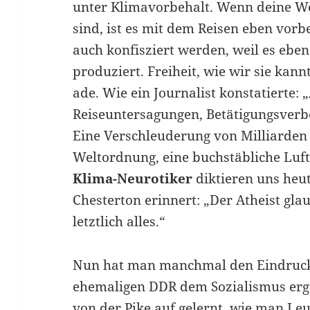
unter Klimavorbehalt. Wenn deine We
sind, ist es mit dem Reisen eben vor
auch konfisziert werden, weil es eben
produziert. Freiheit, wie wir sie kann
ade. Wie ein Journalist konstatierte:
Reiseuntersagungen, Betätigungsverb
Eine Verschleuderung von Milliarden 
Weltordnung, eine buchstäbliche Luf
Klima-Neurotiker
diktieren uns heut
Chesterton erinnert: „Der Atheist gla
letztlich alles.“
Nun hat man manchmal den Eindruck, P
ehemaligen DDR dem Sozialismus erg
von der Pike auf gelernt, wie man Leu