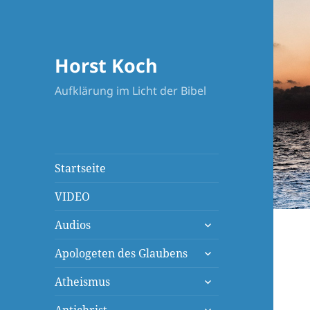
Horst Koch
Aufklärung im Licht der Bibel
Startseite
VIDEO
untermenü
Audios
öffnen
untermenü
Apologeten des Glaubens
öffnen
untermenü
Atheismus
öffnen
untermenü