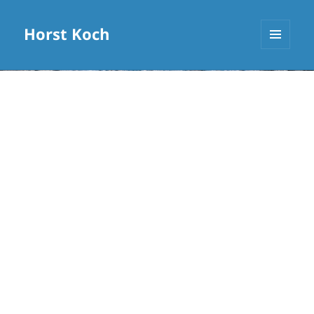
Horst Koch
MENÜ
UND
WIDGETS