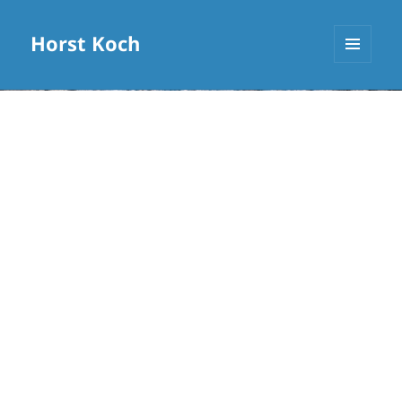
Horst Koch
MENÜ
UND
WIDGETS