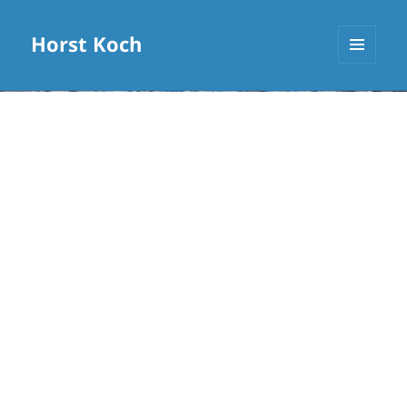
Horst Koch
MENÜ
UND
WIDGETS