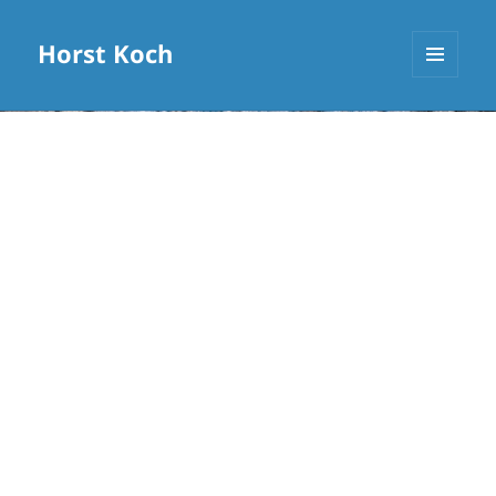
Horst Koch
MENÜ
UND
WIDGETS