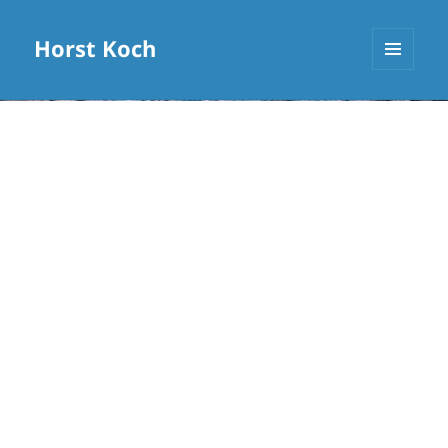
Horst Koch
MENÜ
UND
WIDGETS