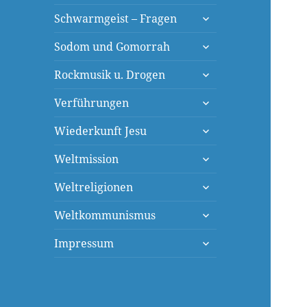
öffnen
untermenü
Schwarmgeist – Fragen
öffnen
untermenü
Sodom und Gomorrah
öffnen
untermenü
Rockmusik u. Drogen
öffnen
untermenü
Verführungen
öffnen
untermenü
Wiederkunft Jesu
öffnen
untermenü
Weltmission
öffnen
untermenü
Weltreligionen
öffnen
untermenü
Weltkommunismus
öffnen
untermenü
Impressum
öffnen