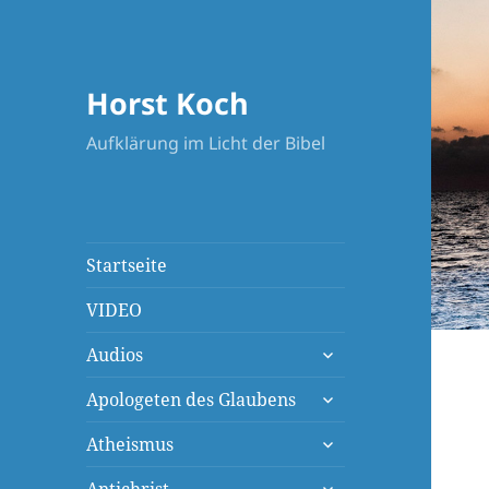
Horst Koch
Aufklärung im Licht der Bibel
Startseite
VIDEO
untermenü
Audios
öffnen
untermenü
Apologeten des Glaubens
öffnen
untermenü
Atheismus
öffnen
untermenü