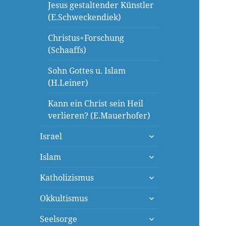
Jesus gestaltender Künstler
(E.Schweckendiek)
Christus+Forschung
(Schaaffs)
Sohn Gottes u. Islam
(H.Leiner)
Kann ein Christ sein Heil
verlieren? (E.Mauerhofer)
untermenü
Israel
öffnen
untermenü
Islam
öffnen
untermenü
Katholizismus
öffnen
untermenü
Okkultismus
öffnen
untermenü
Seelsorge