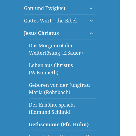
öffnen
untermenü
Gott und Ewigkeit
öffnen
untermenü
Gottes Wort – die Bibel
öffnen
untermenü
Jesus Christus
öffnen
Das Morgenrot der
Welterlösung (E.Sauer)
Leben aus Christus
(W.Künneth)
Geboren von der Jungfrau
Maria (Rohrbach)
Der Erhöhte spricht
(Edmund Schlink)
Gethsemane (Pfr. Huhn)