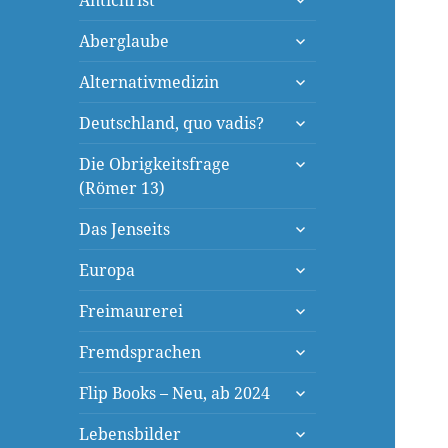
Antichrist
öffnen
untermenü
Aberglaube
öffnen
untermenü
Alternativmedizin
öffnen
untermenü
Deutschland, quo vadis?
öffnen
untermenü
Die Obrigkeitsfrage
öffnen
(Römer 13)
untermenü
Das Jenseits
öffnen
untermenü
Europa
öffnen
untermenü
Freimaurerei
öffnen
untermenü
Fremdsprachen
öffnen
untermenü
Flip Books – Neu, ab 2024
öffnen
untermenü
Lebensbilder