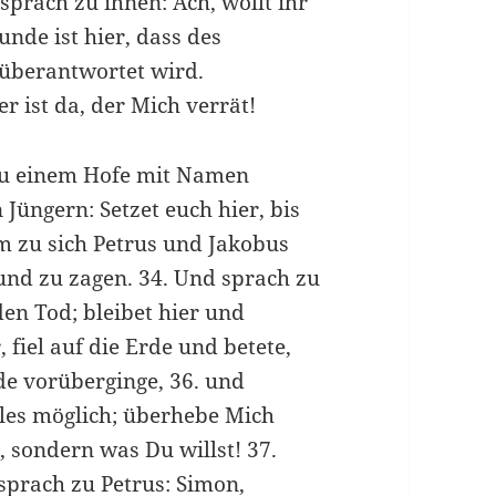
sprach zu ihnen: Ach, wollt ihr
unde ist hier, dass des
überantwortet wird.
 er ist da, der Mich verrät!
u einem Hofe mit Namen
Jüngern: Setzet euch hier, bis
m zu sich Petrus und Jakobus
 und zu zagen. 34. Und sprach zu
den Tod; bleibet hier und
 fiel auf die Erde und betete,
de vorüberginge, 36. und
alles möglich; überhebe Mich
l, sondern was Du willst! 37.
sprach zu Petrus: Simon,