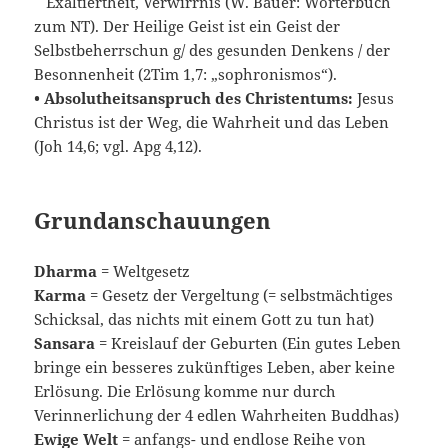
Exaltiertheit, Verwirrnis (W. Bauer: Wörterbuch
zum NT). Der Heilige Geist ist ein Geist der
Selbstbeherrschun g/ des gesunden Denkens / der
Besonnenheit (2Tim 1,7: „sophronismos“).
• Absolutheitsanspruch des Christentums:
Jesus
Christus ist der Weg, die Wahrheit und das Leben
(Joh 14,6; vgl. Apg 4,12).
Grundanschauungen
Dharma
= Weltgesetz
Karma
= Gesetz der Vergeltung (= selbstmächtiges
Schicksal, das nichts mit einem Gott zu tun hat)
Sansara
= Kreislauf der Geburten (Ein gutes Leben
bringe ein besseres zukünftiges Leben, aber keine
Erlösung. Die Erlösung komme nur durch
Verinnerlichung der 4 edlen Wahrheiten Buddhas)
Ewige Welt
= anfangs- und endlose Reihe von