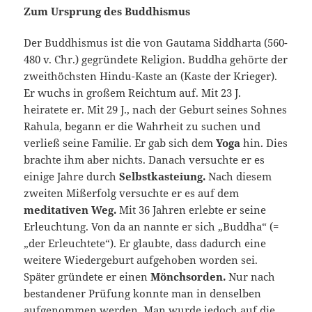
Zum Ursprung des Buddhismus
Der Buddhismus ist die von Gautama Siddharta (560-
480 v. Chr.) gegründete Religion. Buddha gehörte der
zweithöchsten Hindu-Kaste an (Kaste der Krieger).
Er wuchs in großem Reichtum auf. Mit 23 J.
heiratete er. Mit 29 J., nach der Geburt seines Sohnes
Rahula, begann er die Wahrheit zu suchen und
verließ seine Familie. Er gab sich dem
Yoga
hin. Dies
brachte ihm aber nichts. Danach versuchte er es
einige Jahre durch
Selbstkasteiung.
Nach diesem
zweiten Mißerfolg versuchte er es auf dem
meditativen Weg.
Mit 36 Jahren erlebte er seine
Erleuchtung. Von da an nannte er sich „Buddha“ (=
„der Erleuchtete“). Er glaubte, dass dadurch eine
weitere Wiedergeburt aufgehoben worden sei.
Später gründete er einen
Mönchsorden.
Nur nach
bestandener Prüfung konnte man in denselben
aufgenommen werden. Man wurde jedoch auf die