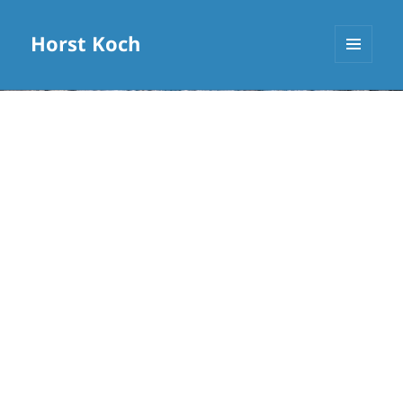
Horst Koch
MENÜ
UND
WIDGETS