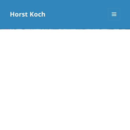
Horst Koch
MENÜ
UND
WIDGETS