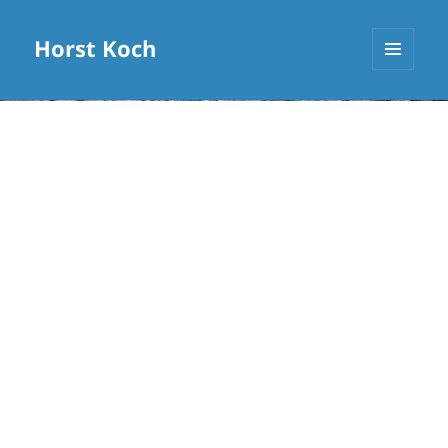
Horst Koch
MENÜ
UND
WIDGETS