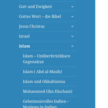
öffnen
untermenü
Gott und Ewigkeit
öffnen
untermenü
Gottes Wort – die Bibel
öffnen
untermenü
Jesus Christus
öffnen
untermenü
Israel
öffnen
untermenü
Islam
öffnen
Islam – Unüberbrückbare
Gegensätze
Islam ( Abd al-Masih)
Islam und Okkultismus
Mohammed (Ibn Hischam)
Geheimnisvolles Indien –
Moslems in Indien