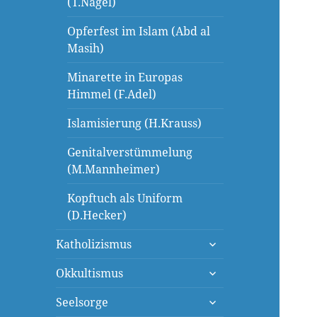
(T.Nagel)
Opferfest im Islam (Abd al
Masih)
Minarette in Europas
Himmel (F.Adel)
Islamisierung (H.Krauss)
Genitalverstümmelung
(M.Mannheimer)
Kopftuch als Uniform
(D.Hecker)
untermenü
Katholizismus
öffnen
untermenü
Okkultismus
öffnen
untermenü
Seelsorge
öffnen