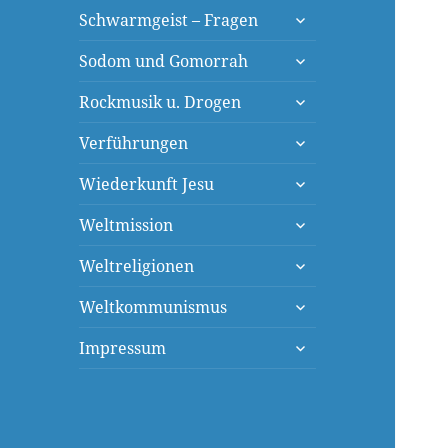
untermenü
Schwarmgeist – Fragen
öffnen
untermenü
Sodom und Gomorrah
öffnen
untermenü
Rockmusik u. Drogen
öffnen
untermenü
Verführungen
öffnen
untermenü
Wiederkunft Jesu
öffnen
untermenü
Weltmission
öffnen
untermenü
Weltreligionen
öffnen
untermenü
Weltkommunismus
öffnen
untermenü
Impressum
öffnen