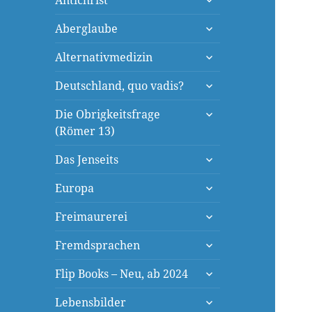
Antichrist
öffnen
untermenü
Aberglaube
öffnen
untermenü
Alternativmedizin
öffnen
untermenü
Deutschland, quo vadis?
öffnen
untermenü
Die Obrigkeitsfrage
öffnen
(Römer 13)
untermenü
Das Jenseits
öffnen
untermenü
Europa
öffnen
untermenü
Freimaurerei
öffnen
untermenü
Fremdsprachen
öffnen
untermenü
Flip Books – Neu, ab 2024
öffnen
untermenü
Lebensbilder