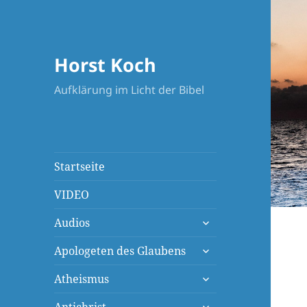
Horst Koch
Aufklärung im Licht der Bibel
Startseite
VIDEO
untermenü
Audios
öffnen
untermenü
Apologeten des Glaubens
öffnen
untermenü
Atheismus
öffnen
untermenü