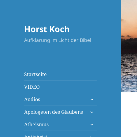
Horst Koch
Aufklärung im Licht der Bibel
Startseite
VIDEO
untermenü
Audios
öffnen
untermenü
Apologeten des Glaubens
öffnen
untermenü
Atheismus
öffnen
untermenü