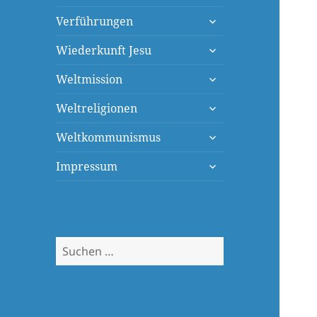
öffnen
untermenü
Verführungen
öffnen
untermenü
Wiederkunft Jesu
öffnen
untermenü
Weltmission
öffnen
untermenü
Weltreligionen
öffnen
untermenü
Weltkommunismus
öffnen
untermenü
Impressum
öffnen
Suchen
nach: