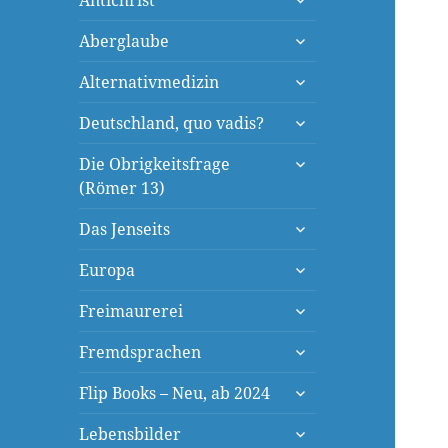
Antichrist
öffnen
untermenü
Aberglaube
öffnen
untermenü
Alternativmedizin
öffnen
untermenü
Deutschland, quo vadis?
öffnen
untermenü
Die Obrigkeitsfrage
öffnen
(Römer 13)
untermenü
Das Jenseits
öffnen
untermenü
Europa
öffnen
untermenü
Freimaurerei
öffnen
untermenü
Fremdsprachen
öffnen
untermenü
Flip Books – Neu, ab 2024
öffnen
untermenü
Lebensbilder