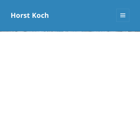
Horst Koch
MENÜ
UND
WIDGETS