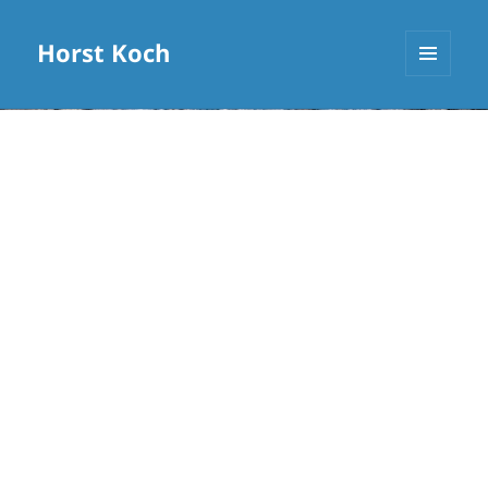
Horst Koch
MENÜ
UND
WIDGETS