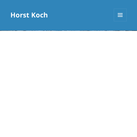
Horst Koch
MENÜ
UND
WIDGETS