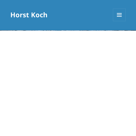
Horst Koch
MENÜ
UND
WIDGETS