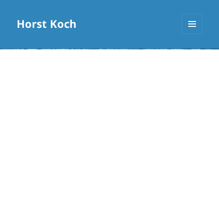
Horst Koch
MENÜ
UND
WIDGETS