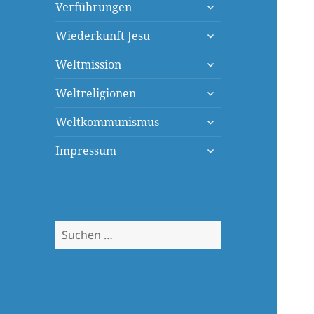
untermenü
Verführungen
öffnen
untermenü
Wiederkunft Jesu
öffnen
untermenü
Weltmission
öffnen
untermenü
Weltreligionen
öffnen
untermenü
Weltkommunismus
öffnen
untermenü
Impressum
öffnen
Suchen
nach: