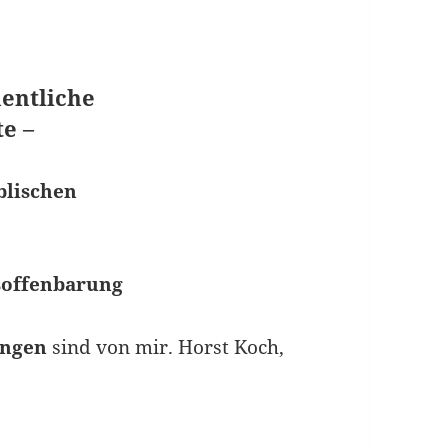
mentliche
e –
blischen
lsoffenbarung
ngen
sind von mir. Horst Koch,