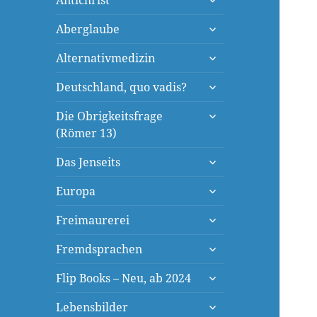
Antichrist
öffnen
untermenü
Aberglaube
öffnen
untermenü
Alternativmedizin
öffnen
untermenü
Deutschland, quo vadis?
öffnen
untermenü
Die Obrigkeitsfrage
öffnen
(Römer 13)
untermenü
Das Jenseits
öffnen
untermenü
Europa
öffnen
untermenü
Freimaurerei
öffnen
untermenü
Fremdsprachen
öffnen
untermenü
Flip Books – Neu, ab 2024
öffnen
untermenü
Lebensbilder