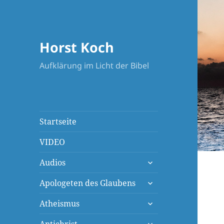
Horst Koch
Aufklärung im Licht der Bibel
Startseite
VIDEO
untermenü
Audios
öffnen
untermenü
Apologeten des Glaubens
öffnen
untermenü
Atheismus
öffnen
untermenü