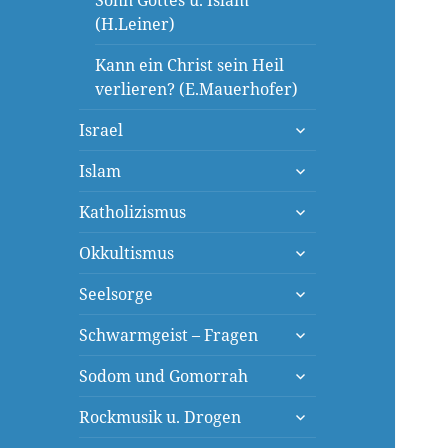
Sohn Gottes u. Islam
(H.Leiner)
Kann ein Christ sein Heil
verlieren? (E.Mauerhofer)
untermenü
Israel
öffnen
untermenü
Islam
öffnen
untermenü
Katholizismus
öffnen
untermenü
Okkultismus
öffnen
untermenü
Seelsorge
öffnen
untermenü
Schwarmgeist – Fragen
öffnen
untermenü
Sodom und Gomorrah
öffnen
untermenü
Rockmusik u. Drogen
öffnen