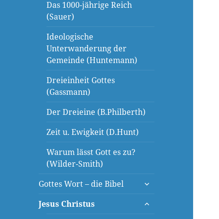
Das 1000-jährige Reich
(Sauer)
Ideologische
Unterwanderung der
Gemeinde (Huntemann)
Dreieinheit Gottes
(Gassmann)
Der Dreieine (B.Philberth)
Zeit u. Ewigkeit (D.Hunt)
Warum lässt Gott es zu?
(Wilder-Smith)
untermenü
Gottes Wort – die Bibel
öffnen
untermenü
Jesus Christus
öffnen