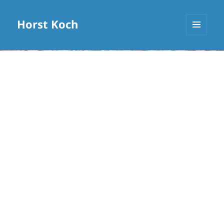
Horst Koch
MENÜ
UND
WIDGETS